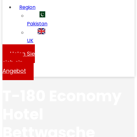
Region
Pakistan
UK
Holen Sie
sich ein
Angebot
T-180 Economy
Hotel
Bettwasche