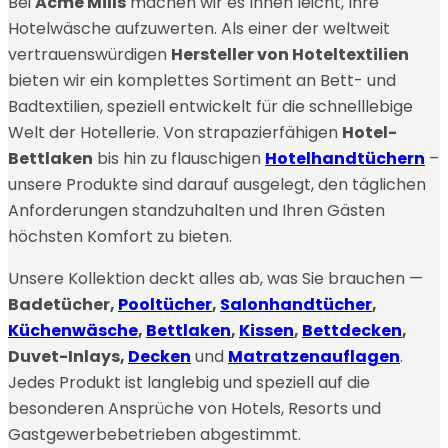
Bei
Acme Mills
machen wir es Ihnen leicht, Ihre
Hotelwäsche aufzuwerten. Als einer der weltweit
vertrauenswürdigen
Hersteller von Hoteltextilien
bieten wir ein komplettes Sortiment an Bett- und
Badtextilien, speziell entwickelt für die schnelllebige
Welt der Hotellerie. Von strapazierfähigen
Hotel-
Bettlaken
bis hin zu flauschigen
Hotelhandtüchern
–
unsere Produkte sind darauf ausgelegt, den täglichen
Anforderungen standzuhalten und Ihren Gästen
höchsten Komfort zu bieten.
Unsere Kollektion deckt alles ab, was Sie brauchen —
Badetücher,
Pooltücher
,
Salonhandtücher
,
Küchenwäsche
,
Bettlaken
,
Kissen
,
Bettdecken
,
Duvet-Inlays,
Decken
und
Matratzenauflagen
.
Jedes Produkt ist langlebig und speziell auf die
besonderen Ansprüche von Hotels, Resorts und
Gastgewerbebetrieben abgestimmt.