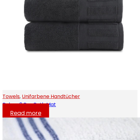
Towels
,
Unifarbene Handtücher
Belem 2 Pcs Bath Mat
Read more