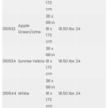
173
cm
36 x
68 in
Apple
010532
91 x
18.50 lbs
24
Green/Lime
173
cm
36 x
68 in
010534
Sunrise Yellow
91 x
18.50 lbs
24
173
cm
36 x
68 in
010544
White
91 x
18.50 lbs
24
173
cm