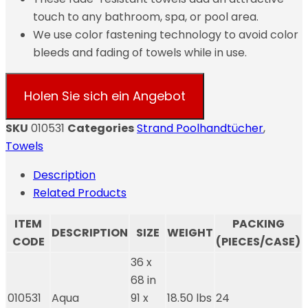
touch to any bathroom, spa, or pool area.
We use color fastening technology to avoid color
bleeds and fading of towels while in use.
Holen Sie sich ein Angebot
SKU
010531
Categories
Strand Poolhandtücher
,
Towels
Description
Related Products
ITEM
PACKING
DESCRIPTION
SIZE
WEIGHT
CODE
(PIECES/CASE)
36 x
68 in
010531
Aqua
91 x
18.50 lbs
24