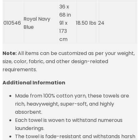
36 x
68 in
Royal Navy
010546
91 x
18.50 lbs
24
Blue
173
cm
Note:
All items can be customized as per your weight,
size, color, fabric, and other design-related
requirements.
Additional Information
Made from 100% cotton yarn, these towels are
rich, heavyweight, super-soft, and highly
absorbent.
Each towel is woven to withstand numerous
launderings.
The towel is fade-resistant and withstands harsh