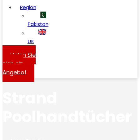
Region
Pakistan
UK
Holen Sie
sich ein
Angebot
Strand
Poolhandtücher