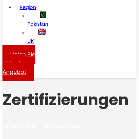
Region
Pakistan
UK
Holen Sie
sich ein
Angebot
Zertifizierungen
Acme Textiles
>
Zertifizierungen