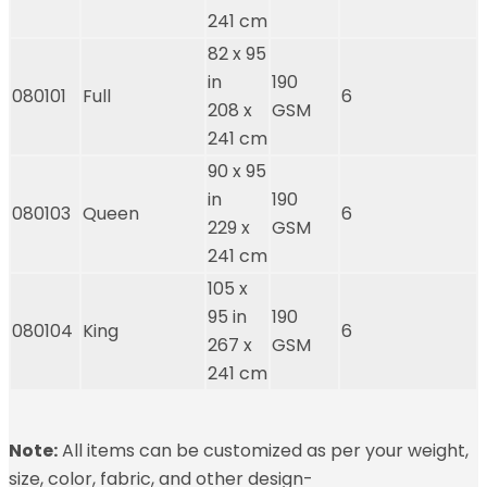
241 cm
82 x 95
in
190
080101
Full
6
208 x
GSM
241 cm
90 x 95
in
190
080103
Queen
6
229 x
GSM
241 cm
105 x
95 in
190
080104
King
6
267 x
GSM
241 cm
Note:
All items can be customized as per your weight,
size, color, fabric, and other design-