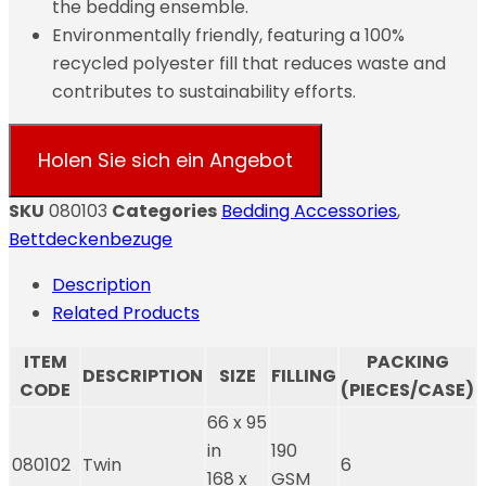
the bedding ensemble.
Environmentally friendly, featuring a 100%
recycled polyester fill that reduces waste and
contributes to sustainability efforts.
Holen Sie sich ein Angebot
SKU
080103
Categories
Bedding Accessories
,
Bettdeckenbezuge
Description
Related Products
ITEM
PACKING
DESCRIPTION
SIZE
FILLING
CODE
(PIECES/CASE)
66 x 95
in
190
080102
Twin
6
168 x
GSM