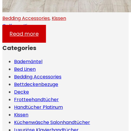
Bedding Accessories
,
Kissen
Gelfaser Kissen
Read more
Categories
Bademäntel
Bed Linen
Bedding Accessories
Bettdeckenbezuge
Decke
Frotteehandtücher
Handtücher Platinum
Kissen
Küchenwäsche Salonhandtücher
Luxuriöse Klavierhandtücher