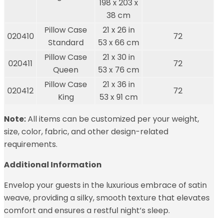
198 x 203 x
38 cm
Pillow Case
21 x 26 in
020410
72
Standard
53 x 66 cm
Pillow Case
21 x 30 in
020411
72
Queen
53 x 76 cm
Pillow Case
21 x 36 in
020412
72
King
53 x 91 cm
Note:
All items can be customized per your weight,
size, color, fabric, and other design-related
requirements.
Additional Information
Envelop your guests in the luxurious embrace of satin
weave, providing a silky, smooth texture that elevates
comfort and ensures a restful night’s sleep.