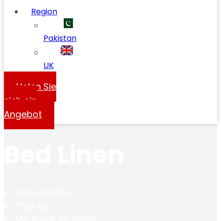
Region
Pakistan
UK
Holen Sie
sich ein
Angebot
Bed Linen
Acme Textiles
Products
Mikrofaser Bettlaken