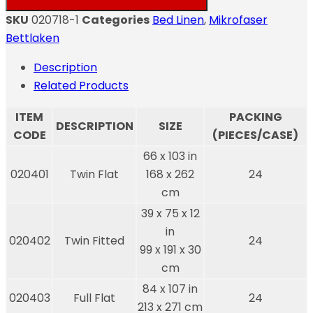
SKU
020718-1
Categories
Bed Linen
,
Mikrofaser
Bettlaken
Description
Related Products
ITEM
PACKING
DESCRIPTION
SIZE
CODE
(PIECES/CASE)
66 x 103 in
020401
Twin Flat
168 x 262
24
cm
39 x 75 x 12
in
020402
Twin Fitted
24
99 x 191 x 30
cm
84 x 107 in
020403
Full Flat
24
213 x 271 cm