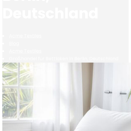
Deutschland
Acme Textiles
Blog
Acme Textiles
Großhandel für Bettlaken in Berlin, Deutschland