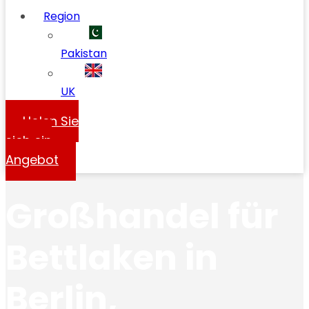
Region
Pakistan
UK
Holen Sie
sich ein
Angebot
Großhandel für
Bettlaken in
Berlin,