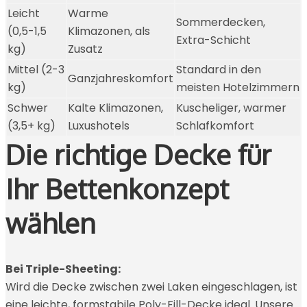
Leicht
Warme
Sommerdecken,
(0,5-1,5
Klimazonen, als
Extra-Schicht
kg)
Zusatz
Mittel (2-3
Standard in den
Ganzjahreskomfort
kg)
meisten Hotelzimmern
Schwer
Kalte Klimazonen,
Kuscheliger, warmer
(3,5+ kg)
Luxushotels
Schlafkomfort
Die richtige Decke für
Ihr Bettenkonzept
wählen
Bei Triple-Sheeting:
Wird die Decke zwischen zwei Laken eingeschlagen, ist
eine leichte, formstabile Poly-Fill-Decke ideal. Unsere