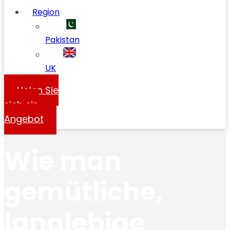
Region
Pakistan
UK
Holen Sie
sich ein
Angebot
Wie man
gemütliche,
langlebige