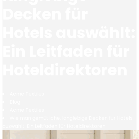
Decken für
Hotels auswählt:
Ein Leitfaden für
Hoteldirektoren
Acme Textiles
Blog
Acme Textiles
Wie man gemütliche, langlebige Decken für Hotels
auswählt: Ein Leitfaden für Hoteldirektoren