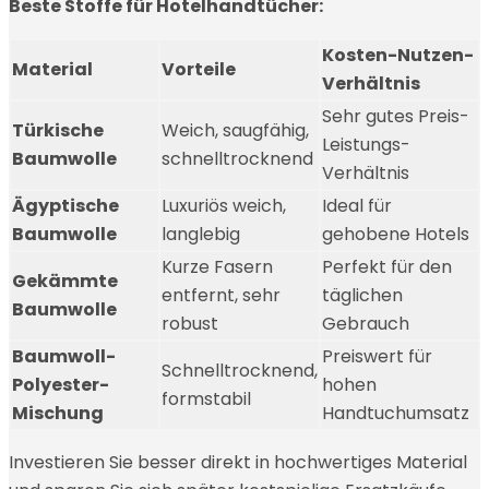
Beste Stoffe für Hotelhandtücher:
Kosten-Nutzen-
Material
Vorteile
Verhältnis
Sehr gutes Preis-
Türkische
Weich, saugfähig,
Leistungs-
Baumwolle
schnelltrocknend
Verhältnis
Ägyptische
Luxuriös weich,
Ideal für
Baumwolle
langlebig
gehobene Hotels
Kurze Fasern
Perfekt für den
Gekämmte
entfernt, sehr
täglichen
Baumwolle
robust
Gebrauch
Baumwoll-
Preiswert für
Schnelltrocknend,
Polyester-
hohen
formstabil
Mischung
Handtuchumsatz
Investieren Sie besser direkt in hochwertiges Material