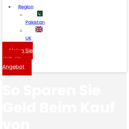
Region
Pakistan
UK
Holen Sie
sich ein
Angebot
So Sparen Sie
Geld Beim Kauf
von