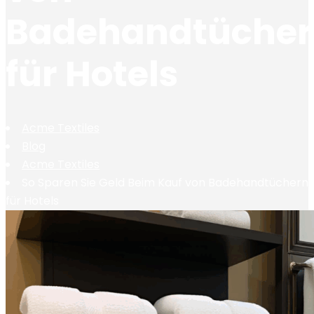
Badehandtüche
für Hotels
Acme Textiles
Blog
Acme Textiles
So Sparen Sie Geld Beim Kauf von Badehandtüchern
für Hotels